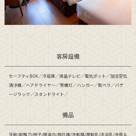
客房設備
セーフティBOX／冷蔵庫／液晶テレビ／電気ポット／加湿空気
清浄機／ヘアドライヤー／常備灯／ハンガー／靴ベラ／バゲ
ージラック／スタンドライト／
備品
牙刷/剃鬚刀/梳子/搓澡巾/棉花棒/洗髮精/潤髮乳/沐浴乳/洗面＆