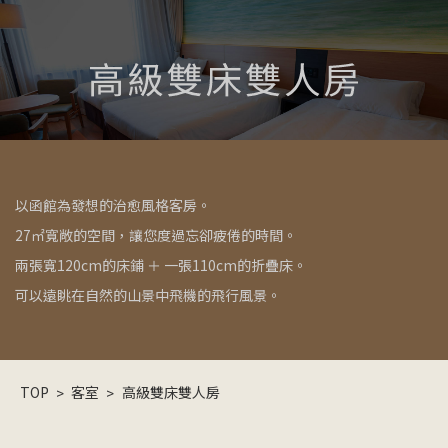
以函館為發想的治愈風格客房。
27㎡寬敞的空間，讓您度過忘卻疲倦的時間。
兩張寬120cm的床鋪 ＋ 一張110cm的折疊床。
可以遠眺在自然的山景中飛機的飛行風景。
TOP
客室
高級雙床雙人房