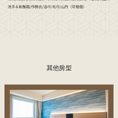
洗手＆剃鬚霜/作務衣/浴巾/毛巾/山丹（可租借）
其他房型