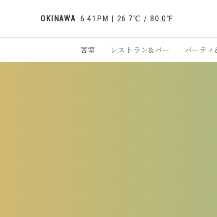
OKINAWA
6:41PM
|
26.7
℃ /
80.0
℉
客室
レストラン&バー
パーティ