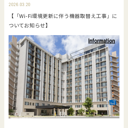
2026.03.20
館内施設
【「Wi-Fi環境更新に伴う機器取替え工事」に
アクセス
ついてお知らせ】
周辺観光
日本語
English
中文简体
中文繁體
OKINAWA
|
28.9
℃ /
84.0
℉