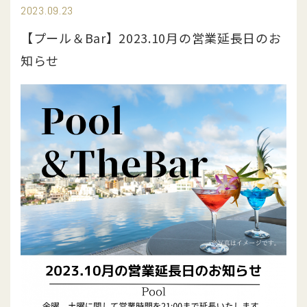
2023.09.23
館内施設
【プール＆Bar】2023.10月の営業延長日のお
アクセス
知らせ
周辺観光
日本語
English
中文简体
中文繁體
OKINAWA
|
27.2
℃ /
81.0
℉